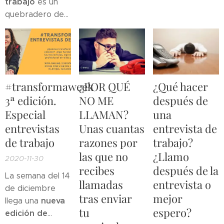
trabajo
es un
Puede ser un
sitio donde se
quebradero de
verdadero
desarrollará el
cabeza
fastidio si te
puesto
de
frecuente entre
pillan
trabajo. Cuando
las personas que
desprevenido,
tu has
están en
pero si cuentas
manifestado tu
búsqueda de
con unas
#transformaweek
¿POR QUÉ
¿Qué hacer
interés por él sin
empleo. Si tu
buenas pautas
importarte
3ª edición.
NO ME
después de
eres uno de
para afrontar
tener que
Especial
LLAMAN?
una
ellos seguro que
una entrevista
desplazarte.
entrevistas
Unas cuantas
entrevista de
te preguntas
por teléfono
la
Veamos pues
cómo
mucho
de trabajo
razones por
trabajo?
cosa cambia y
cómo
preparar una
puede llevarte a
las que no
¿Llamo
2020-11-30
responder a la
entrevista sin
otra...
recibes
después de la
pregunta sobre
La semana del 14
perder tu
llamadas
entrevista o
tu localización
de diciembre
naturalidad.
tras enviar
mejor
en una
nueva
llega una
entrevista
de
tu
espero?
edición de
trabajo de