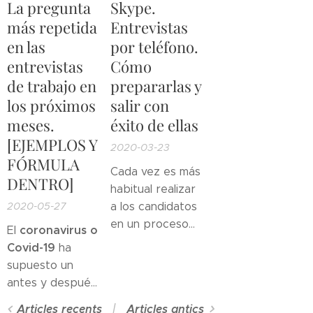
nadie quiera
La pregunta
Skype.
hacer después
entrevistarme.
O
más repetida
Entrevistas
de una
eso llevas
en las
por teléfono.
entrevista de
tiempo
entrevistas
Cómo
trabajo?¿llamo
preguntándote
de trabajo en
prepararlas y
al entrevistador
¿verdad?
para preguntarle
los próximos
salir con
o resultaré
meses.
éxito de ellas
pesado?¿mejor
[EJEMPLOS Y
2020-03-23
espero?
FÓRMULA
Cada vez es más
DENTRO]
habitual realizar
2020-05-27
a los candidatos
en un proceso
coronavirus o
El
de selección
Covid-19
ha
entrevistas por
supuesto un
Skype
o medios
antes y después
similares como
en nuestras
Articles recents
Articles antics
Hangouts o