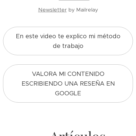
Newsletter
by Mailrelay
En este video te explico mi método
de trabajo
VALORA MI CONTENIDO
ESCRIBIENDO UNA RESEÑA EN
GOOGLE
2026-04-01
Cómo
2026-04-06
En qué se
venderse
2026-02-03
fijan los
en una
Cómo