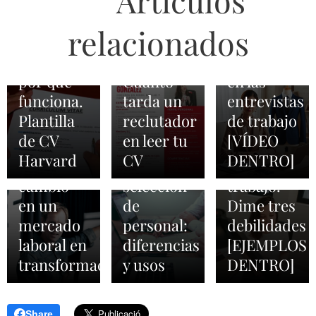
Artículos
reclutadores
entrevista
2026-05-01
responder
CV estilo
en tu
de
a la
relacionados
Harvard:
curriculum
trabajo.
pregunta
qué es y
vitae.
Convencer
de cuáles
2026-02-03
por qué
Cuánto
en las
ATS, TAS
son tus
2026-03-01
funciona.
tarda un
entrevistas
Orientadores
y TRM en
debilidades
Plantilla
reclutador
de trabajo
laborales:
los
en una
de CV
en leer tu
[VÍDEO
agentes
procesos
entrevista
Harvard
CV
DENTRO]
de
de
de
cambio
selección
trabajo.
en un
de
Dime tres
mercado
personal:
debilidades
laboral en
diferencias
[EJEMPLOS
transformación
y usos
DENTRO]
Share