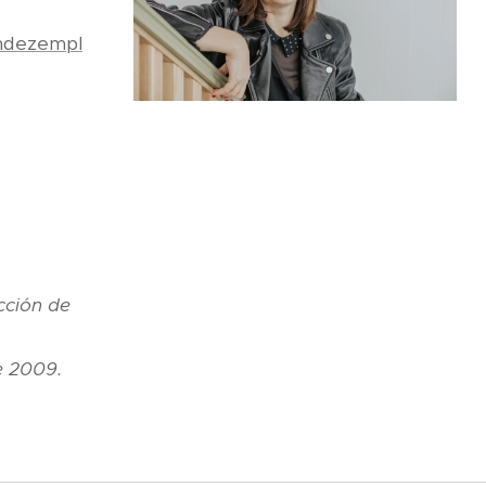
andezempl
cción de
e 2009.