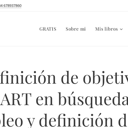
34 678937860
GRATIS
Sobre mi
Mis libros
finición de objeti
ART en búsqueda
eo y definición 