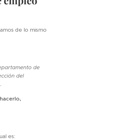
e empleo
blamos de lo mismo
departamento de
ección del
.
hacerlo,
al es: