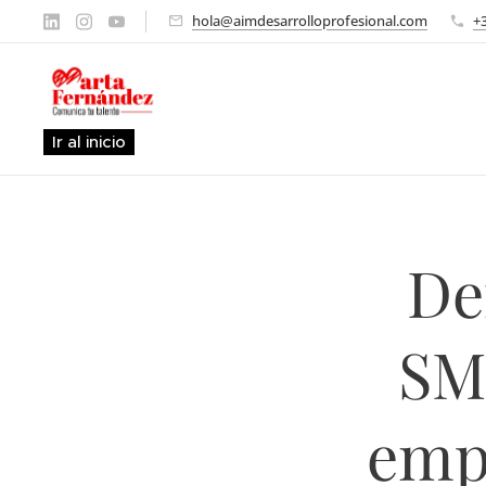
hola@aimdesarrolloprofesional.com
+
Ir al inicio
De
SM
empl