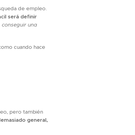
búsqueda de empleo.
il será definir
, conseguir una
es como cuando hace
leo, pero también
demasiado general,