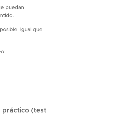
ue puedan
tido.
posible. Igual que
o:
práctico (test