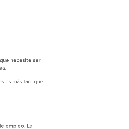
 que necesite ser
ea.
s es más fácil que:
 de empleo.
La