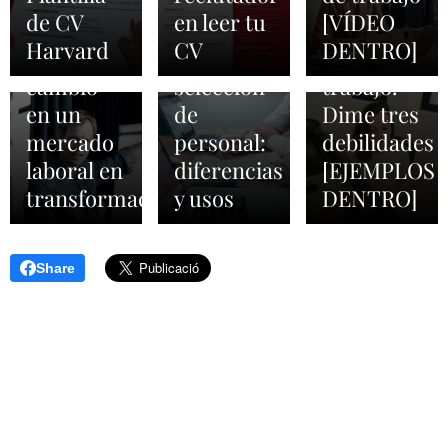
laborales:
los
en una
de CV
en leer tu
[VÍDEO
agentes
procesos
entrevista
Harvard
CV
DENTRO]
de
de
de
cambio
selección
trabajo.
en un
de
Dime tres
mercado
personal:
debilidades
laboral en
diferencias
[EJEMPLOS
transformación
y usos
DENTRO]
Share