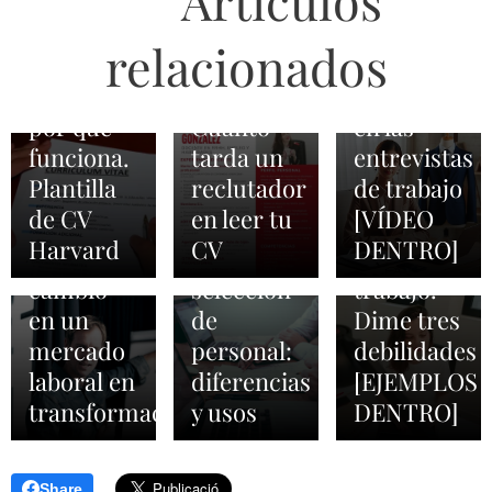
Artículos
reclutadores
entrevista
2026-05-01
responder
CV estilo
en tu
de
a la
relacionados
Harvard:
curriculum
trabajo.
pregunta
qué es y
vitae.
Convencer
de cuáles
2026-02-03
por qué
Cuánto
en las
ATS, TAS
son tus
2026-03-01
funciona.
tarda un
entrevistas
Orientadores
y TRM en
debilidades
Plantilla
reclutador
de trabajo
laborales:
los
en una
de CV
en leer tu
[VÍDEO
agentes
procesos
entrevista
Harvard
CV
DENTRO]
de
de
de
cambio
selección
trabajo.
en un
de
Dime tres
mercado
personal:
debilidades
laboral en
diferencias
[EJEMPLOS
transformación
y usos
DENTRO]
Share