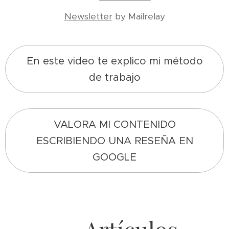
Newsletter
by Mailrelay
En este video te explico mi método
de trabajo
VALORA MI CONTENIDO
ESCRIBIENDO UNA RESEÑA EN
GOOGLE
2026-04-01
Cómo
2026-04-06
En qué se
venderse
2026-02-03
fijan los
en una
Cómo