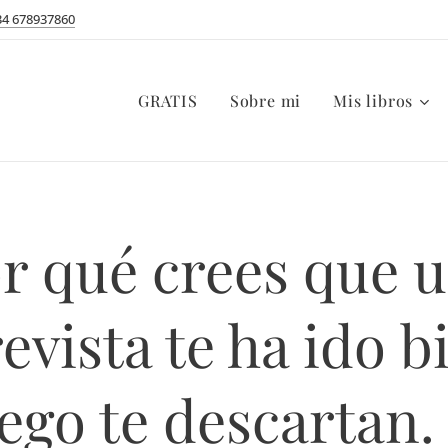
34 678937860
GRATIS
Sobre mi
Mis libros
r qué crees que 
evista te ha ido b
ego te descartan.