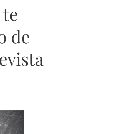
 te
o de
evista