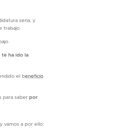
idatura seria, y
 trabajo.
ajo.
te ha ido la
endido el b
eneficio
es para saber
por
y vamos a por ello: