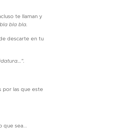
ncluso te llaman y
bla bla bla.
 de descarte en tu
atura...".
s por las que este
 que sea...