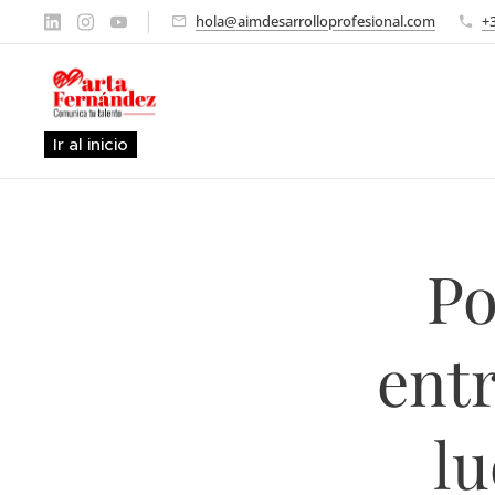
hola@aimdesarrolloprofesional.com
+
Ir al inicio
Po
entr
lu