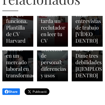
Harvard:
curriculum
trabajo.
pregunta
qué es y
vitae.
Convencer
de cuáles
2026-02-03
por qué
Cuánto
en las
ATS, TAS
son tus
2026-03-01
funciona.
tarda un
entrevistas
Orientadores
y TRM en
debilidades
Plantilla
reclutador
de trabajo
laborales:
los
en una
de CV
en leer tu
[VÍDEO
agentes
procesos
entrevista
Harvard
CV
DENTRO]
de
de
de
cambio
selección
trabajo.
en un
de
Dime tres
mercado
personal:
debilidades
laboral en
diferencias
[EJEMPLOS
transformación
y usos
DENTRO]
Share