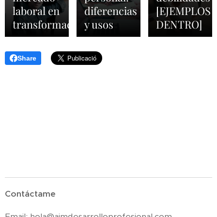
laboral en
diferencias
[EJEMPLOS
transformación
y usos
DENTRO]
Share
Contáctame
Email:
hola@aimdesarrolloprofesional.com