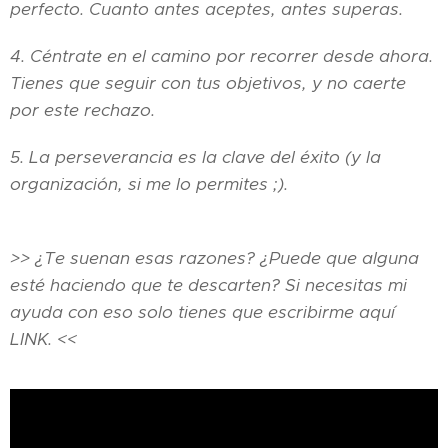
perfecto. Cuanto antes aceptes, antes superas.
4. Céntrate en el camino por recorrer desde ahora.
Tienes que seguir con tus objetivos, y no caerte
por este rechazo.
5. La perseverancia es la clave del éxito (y la
organización, si me lo permites ;).
>> ¿Te suenan esas razones? ¿Puede que alguna
esté haciendo que te descarten? Si necesitas mi
ayuda con eso solo tienes que escribirme aquí
LINK. <<