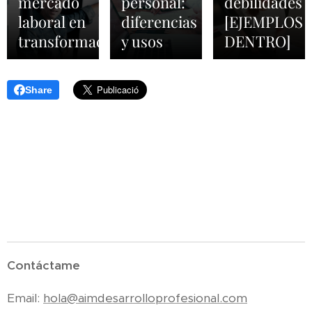
mercado
personal:
debilidades
laboral en
diferencias
[EJEMPLOS
transformación
y usos
DENTRO]
Share
Contáctame
Email:
hola@aimdesarrolloprofesional.com