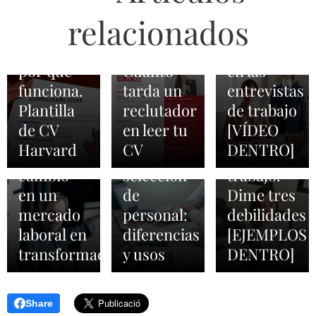
CV estilo
en tu
de
a la
relacionados
Harvard:
curriculum
trabajo.
pregunta
qué es y
vitae.
Convencer
de cuáles
2026-02-03
por qué
Cuánto
en las
ATS, TAS
son tus
2026-03-01
funciona.
tarda un
entrevistas
Orientadores
y TRM en
debilidades
Plantilla
reclutador
de trabajo
laborales:
los
en una
de CV
en leer tu
[VÍDEO
agentes
procesos
entrevista
Harvard
CV
DENTRO]
de
de
de
cambio
selección
trabajo.
en un
de
Dime tres
mercado
personal:
debilidades
laboral en
diferencias
[EJEMPLOS
transformación
y usos
DENTRO]
Share