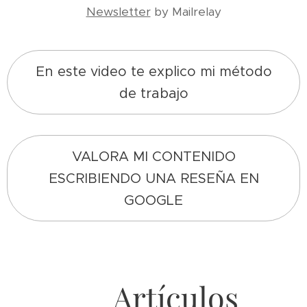
Newsletter
by Mailrelay
En este video te explico mi método
de trabajo
VALORA MI CONTENIDO
ESCRIBIENDO UNA RESEÑA EN
GOOGLE
2026-04-01
Cómo
2026-04-06
En qué se
venderse
2026-02-03
fijan los
en una
Cómo
Artículos
reclutadores
entrevista
2026-05-01
responder