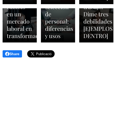
cambio
selección
trabajo.
en un
de
Dime tres
mercado
personal:
debilidades
laboral en
diferencias
[EJEMPLOS
transformación
y usos
DENTRO]
Share