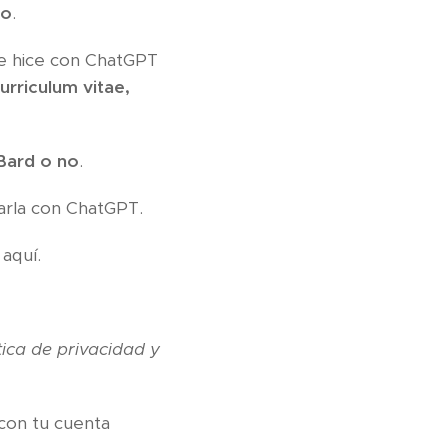
eo
.
e hice con ChatGPT
rriculum vitae,
Bard o no
.
rla con ChatGPT.
 aquí.
tica de privacidad y
 con tu cuenta