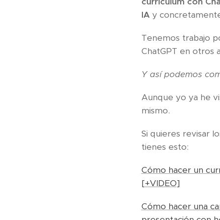
curriculum con Ch
IA
y concretamente 
Tenemos trabajo po
ChatGPT en otros a
Y así podemos com
Aunque yo ya he vis
mismo.
Si quieres revisar l
tienes esto:
Cómo hacer un curri
[+VIDEO]
Cómo hacer una car
presentación con h