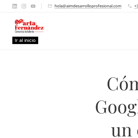
hola@aimdesarrolloprofesional.com
+
Ir al inicio
Cóm
Goog
un 