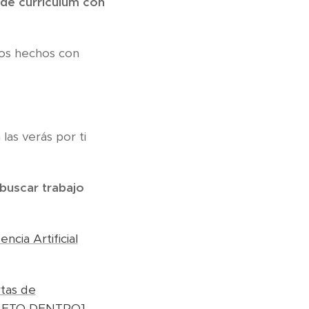
 de curriculum con
tos hechos con
las verás por ti
buscar trabajo
cia Artificial
tas de
MPLETO DENTRO]