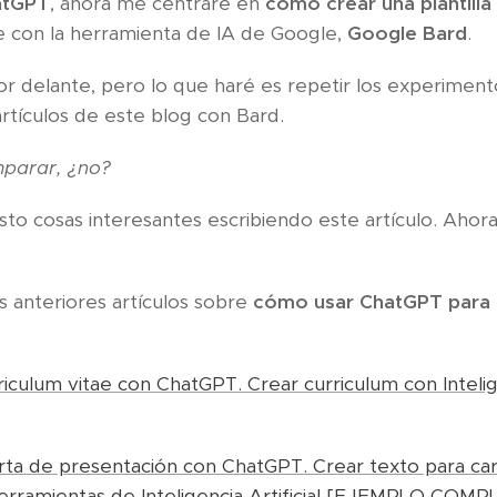
atGPT
, ahora me centraré en
cómo crear una plantilla
con la herramienta de IA de Google,
Google Bard
.
r delante, pero lo que haré es repetir los experimen
rtículos de este blog con Bard.
parar, ¿no?
to cosas interesantes escribiendo este artículo. Ahora 
os anteriores artículos sobre
cómo usar ChatGPT para 
culum vitae con ChatGPT. Crear curriculum con Inteligen
ta de presentación con ChatGPT. Crear texto para car
erramientas de Inteligencia Artificial [EJEMPLO CO