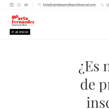
hola@aimdesarrolloprofesional.com
+
Ir al inicio
¿Es 
de p
ins