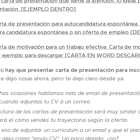
arta de presentación que llame la atención. 10 ideas 
sentación. [EJEMPLO DENTRO]
ta de presentación para autocandidatura espontánea.
ara candidatura espontánea o sin oferta de empleo 
a de motivación para un trabajo efectiva. Carta de mo
y ejemplo para descargar [CARTA EN WORD DESCAR
si
hay que presentar carta de presentación para inscr
 digo cosas ahora, pero te dejo claro desde ya:
as ocasiones hablamos más de email de presentación
cuando adjuntas tu CV a un correo.
ctura de las cartas de presentación será muy similar 
rá el cómo vendes tu trayectoria según la oferta.
eso de adjuntar un curriculum a un email y que el úni
a algo como "envío CV". Un poco dejado, ¿no?