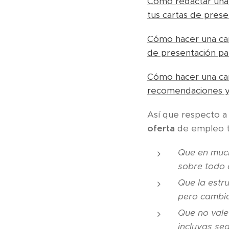
Cómo redactar una c
tus cartas de pre
Cómo hacer una car
de presentación p
Cómo hacer una cart
recomendaciones 
Así que respecto a 
oferta
de empleo te
Que en much
sobre todo 
Que la estru
pero cambia
Que no vale 
incluyas se