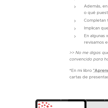
Además, en 
o qué puest
Completan t
Implican qu
En algunas 
revisamos el
>> No me digas que
convencido para ha
*En mi libro
"Aprend
cartas de presentac