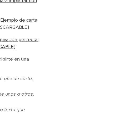
para impactar con
 Ejemplo de carta
[DESCARGABLE]
tivación perfecta:
GABLE]
ibirte en una
 que de carta,
de unas a otras,
co texto que