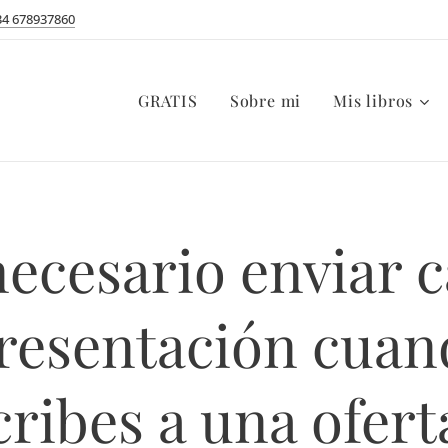
34 678937860
GRATIS
Sobre mi
Mis libros
necesario enviar c
resentación cuan
cribes a una ofert