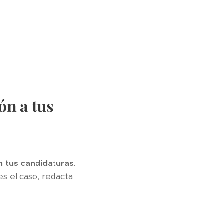
ón a tus
n tus candidaturas
.
es el caso, redacta