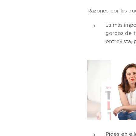
Razones por las que
La más impo
gordos de tu
entrevista, 
Pides en ell