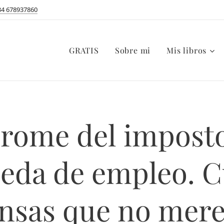
34 678937860
GRATIS
Sobre mi
Mis libros
rome del impost
eda de empleo. 
nsas que no mer