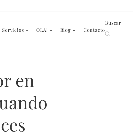
Buscar
Servicios
OLA!
Blog
Contacto
or en
Cuando
eces