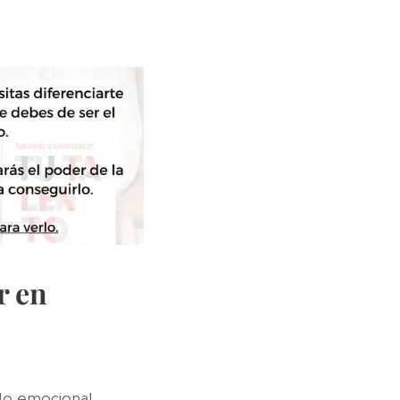
r en
do emocional,