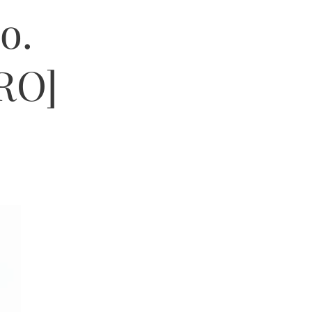
o.
RO]