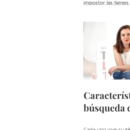
impostor las tienes
Caracterís
búsqueda 
Cada uno vive su
sí