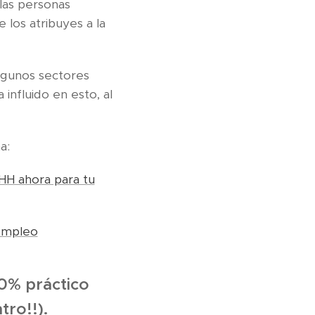
las personas
 los atribuyes a la
lgunos sectores
 influido en esto, al
a:
HH ahora para tu
empleo
00% práctico
ro!!).