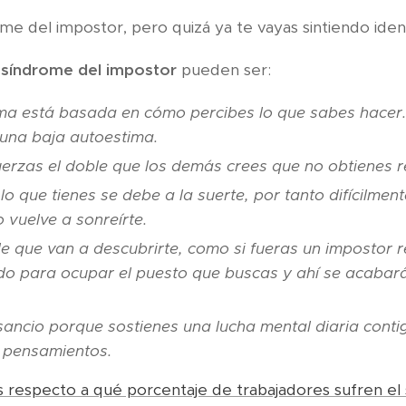
ome del impostor, pero quizá ya te vayas sintiendo iden
 síndrome del impostor
pueden ser:
ma está basada en cómo percibes lo que sabes hacer.
 una baja autoestima.
fuerzas el doble que los demás crees que no obtienes r
lo que tienes se debe a la suerte, por tanto difícilmen
 vuelve a sonreírte.
e que van a descubrirte, como si fueras un impostor r
ido para ocupar el puesto que buscas y ahí se acabar
sancio porque sostienes una lucha mental diaria cont
e pensamientos.
s respecto a qué porcentaje de trabajadores sufren el