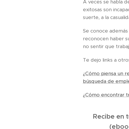
A veces se habla 
exitosas son incapac
suerte, a la casualid
Se conoce además q
reconocen haber su
no sentir que traba
Te dejo links a otr
¿Cómo piensa un re
búsqueda de emp
¿Cómo encontrar t
Recibe en t
(eboo