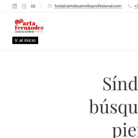
hola@aimdesarrolloprofesional.com
+
Ir al inicio
Sínd
búsqu
pie