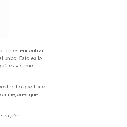
e mereces
encontrar
 único. Esto es lo
 qué es y cómo
postor. Lo que hace
son mejores que
e empleo.