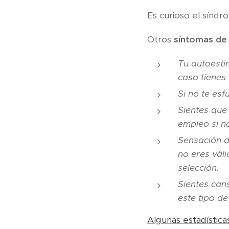
Es curioso el síndr
Otros
síntomas de
Tu autoesti
caso tienes
Si no te es
Sientes que 
empleo si no
Sensación d
no eres vál
selección.
Sientes can
este tipo d
Algunas estadística