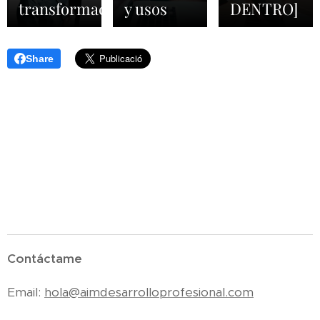
transformación
y usos
DENTRO]
Share
Contáctame
Email:
hola@aimdesarrolloprofesional.com