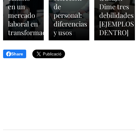
en un
de
Dime tres
mercado
personal:
debilidades
laboral en
diferencias
[EJEMPLOS
transformación
y usos
DENTRO]
Share