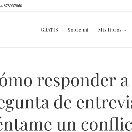
34 678937860
GRATIS
Sobre mi
Mis libros
ómo responder a 
egunta de entrevi
éntame un conflic