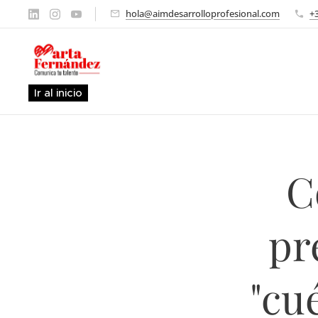
hola@aimdesarrolloprofesional.com
+
Ir al inicio
C
pr
"cu