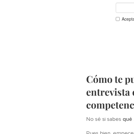
Cómo te pu
entrevista 
competenc
No sé si sabes
qué 
Pues bien, empece