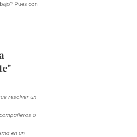
abajo? Pues con
a
te"
que resolver un
n compañeros o
lema en un