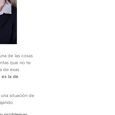
una de las cosas
untas que no te
a de esas
 es la de
 una situación de
ajando.
 o problemas
.