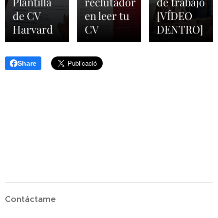
Plantilla
reclutador
de trabajo
de CV
en leer tu
[VÍDEO
Harvard
CV
DENTRO]
Share
Contáctame