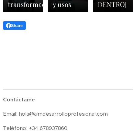
transformación
y usos
DENTRO]
Share
Contáctame
Email:
hola@aimdesarrolloprofesional.com
Teléfono: +34 678937860