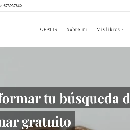
34 678937860
GRATIS
Sobre mi
Mis libros
formar tu búsqueda d
nar gratuito