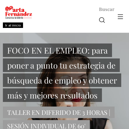
Buscar
Ir al inicio
FOCO EN EL EMPLEO: para
poner a punto tu estrategia de
búsqueda de empleo y obtener
más y mejores resultados
TALLER EN DIFERIDO DE 3 HORAS |
SESIÓN INDIVIDUAL DE 60'