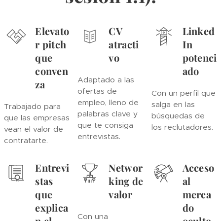
Elevato
CV
Linked
r pitch
atracti
In
que
vo
potenci
conven
ado
Adaptado a las
za
ofertas de
Con un perfil que
empleo, lleno de
salga en las
Trabajado para
palabras clave y
búsquedas de
que las empresas
que te consiga
los reclutadores.
vean el valor de
entrevistas.
contratarte.
Entrevi
Networ
Acceso
stas
king de
al
que
valor
merca
explica
do
Con una
n el
oculto