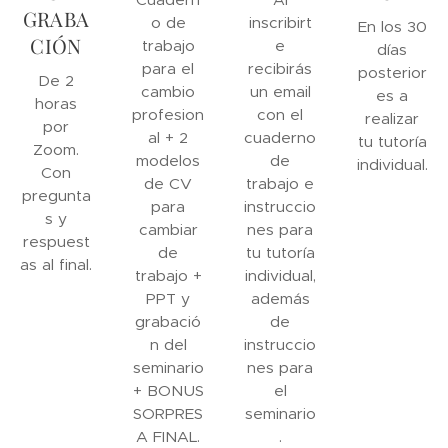
GRABA
o de
inscribirt
En los 30
CIÓN
trabajo
e
días
para el
recibirás
posterior
De 2
cambio
un email
es a
horas
profesion
con el
realizar
por
al + 2
cuaderno
tu tutoría
Zoom.
modelos
de
individual.
Con
de CV
trabajo e
pregunta
para
instruccio
s y
cambiar
nes para
respuest
de
tu tutoría
as al final.
trabajo +
individual,
PPT y
además
grabació
de
n del
instruccio
seminario
nes para
+ BONUS
el
SORPRES
seminario
A FINAL.
.